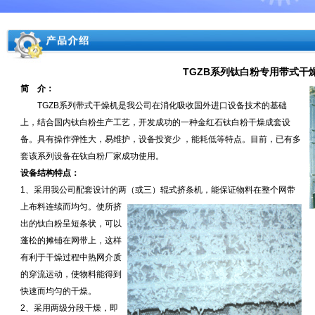
TGZB系列钛白粉专用带式干
简 介：
TGZB系列带式干燥机是我公司在消化吸收国外进口设备技术的基础
上，结合国内钛白粉生产工艺，开发成功的一种金红石钛白粉干燥成套设
备。具有操作弹性大，易维护，设备投资少 ，能耗低等特点。目前，已有多
套该系列设备在钛白粉厂家成功使用。
设备结构特点：
1、采用我公司配套设计的两（或三）辊式挤条机，能保证物料在整个网带
上
布料连续而均匀。使所挤
出的钛白粉呈短条状，可以
蓬松的摊铺在网带上，这样
有利于干燥过程中热网介质
的穿流运动，使物料能得到
快速而均匀的干燥。
2、采用两级分段干燥，即