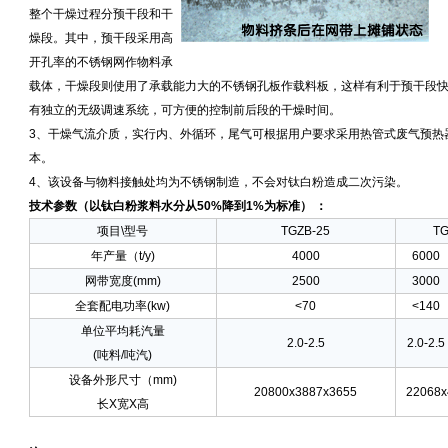
整个干燥过程分预干段和干
燥段。其中，预干段采用高
开孔率的不锈钢网作物料承
载体，干燥段则使用了承载能力大的不锈钢孔板作载料板，这样有利于预干段
有独立的无级调速系统，可方便的控制前后段的干燥时间。
3、干燥气流介质，实行内、外循环，尾气可根据用户要求采用热管式废气预热
本。
4、该设备与物料接触处均为不锈钢制造，不会对钛白粉造成二次污染。
技术参数（以钛白粉浆料水分从50%降到1%为标准） ：
项目\型号
TGZB-25
TG
年产量（t/y)
4000
6000
网带宽度(mm)
2500
3000
全套配电功率(kw)
<70
<140
单位平均耗汽量
2.0-2.5
2.0-2.5
(吨料/吨汽)
设备外形尺寸（mm)
20800x3887x3655
22068x
长X宽X高