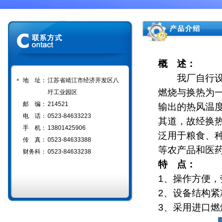
概 述：
我厂自行设计
地 址：
江苏省靖江市经济开发区八
燃烧与换热为一
圩工业园区
邮 编：
214521
输出的热风温度
电 话：
0523-84633223
其道，故经换
手 机：
13801425906
泛用于粮食、
传 真：
0523-84633388
等农产品和医
财务科：
0523-84633238
特 点：
1、操作方便，
2、设备结构
3、采用进口