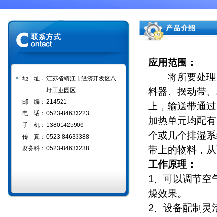
应用范围：
将所要处理的
地 址：
江苏省靖江市经济开发区八
料器、摆动带、
圩工业园区
邮 编：
214521
上，输送带通过
电 话：
0523-84633223
加热单元均配有
手 机：
13801425906
个或几个排湿系
传 真：
0523-84633388
带上的物料，从
财务科：
0523-84633238
工作原理：
1、可以调节空
燥效果。
2、设备配制灵