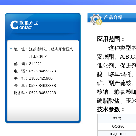
应用范围：
这种类型的设
地 址：
江苏省靖江市经济开发区八
安眠酮、A.B.
圩工业园区
邮 编：
214521
催化剂、促进剂
电 话：
0523-84633223
酸、哆耳玛托
手 机：
13801425906
矿、副产硫铵
传 真：
0523-84633388
酸钠、糠氯酸
财务科：
0523-84633238
硬脂酸盐、玉
技术参数：
型 号
TGQG50
TGQG100