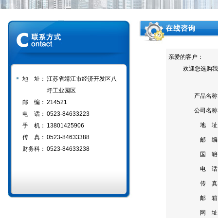
亲爱的客户：
欢迎您选购我们
地 址：
江苏省靖江市经济开发区八
圩工业园区
产品名称
邮 编：
214521
公司名称
电 话：
0523-84633223
地 址
手 机：
13801425906
传 真：
0523-84633388
邮 编
财务科：
0523-84633238
国 籍
电 话
传 真
邮 箱
网 址