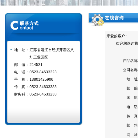
亲爱的客户：
欢迎您选购我们
地 址：
江苏省靖江市经济开发区八
圩工业园区
产品名称
邮 编：
214521
公司名称
电 话：
0523-84633223
地 址
手 机：
13801425906
传 真：
0523-84633388
邮 编
财务科：
0523-84633238
国 籍
电 话
传 真
邮 箱
网 址